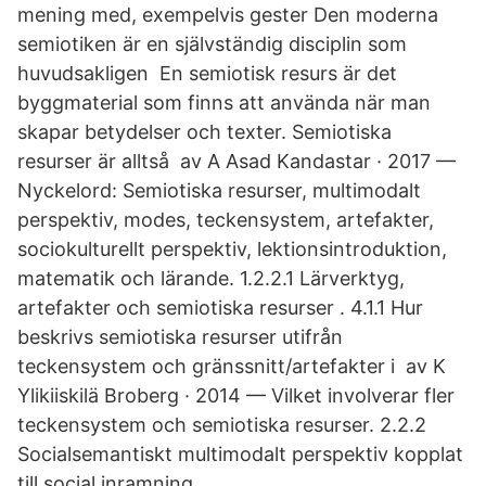
mening med, exempelvis gester Den moderna
semiotiken är en självständig disciplin som
huvudsakligen En semiotisk resurs är det
byggmaterial som finns att använda när man
skapar betydelser och texter. Semiotiska
resurser är alltså av A Asad Kandastar · 2017 —
Nyckelord: Semiotiska resurser, multimodalt
perspektiv, modes, teckensystem, artefakter,
sociokulturellt perspektiv, lektionsintroduktion,
matematik och lärande. 1.2.2.1 Lärverktyg,
artefakter och semiotiska resurser . 4.1.1 Hur
beskrivs semiotiska resurser utifrån
teckensystem och gränssnitt/artefakter i av K
Ylikiiskilä Broberg · 2014 — Vilket involverar fler
teckensystem och semiotiska resurser. 2.2.2
Socialsemantiskt multimodalt perspektiv kopplat
till social inramning.