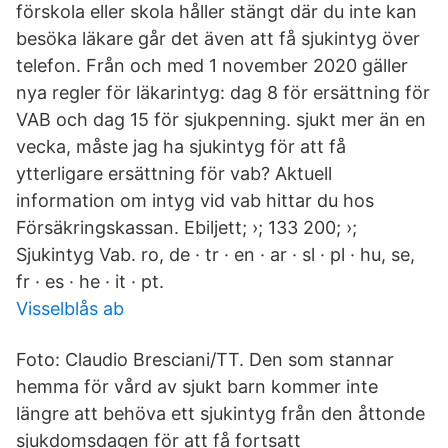
förskola eller skola håller stängt där du inte kan
besöka läkare går det även att få sjukintyg över
telefon. Från och med 1 november 2020 gäller
nya regler för läkarintyg: dag 8 för ersättning för
VAB och dag 15 för sjukpenning. sjukt mer än en
vecka, måste jag ha sjukintyg för att få
ytterligare ersättning för vab? Aktuell
information om intyg vid vab hittar du hos
Försäkringskassan. Ebiljett; ›; 133 200; ›;
Sjukintyg Vab. ro, de · tr · en · ar · sl · pl · hu, se,
fr · es · he · it · pt.
Visselblås ab
Foto: Claudio Bresciani/TT. Den som stannar
hemma för vård av sjukt barn kommer inte
längre att behöva ett sjukintyg från den åttonde
sjukdomsdagen för att få fortsatt