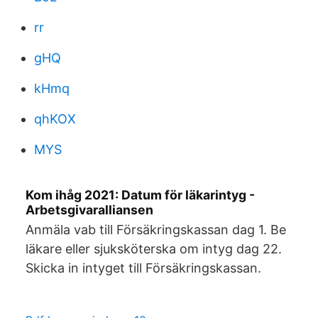
rr
gHQ
kHmq
qhKOX
MYS
Kom ihåg 2021: Datum för läkarintyg -
Arbetsgivaralliansen
Anmäla vab till Försäkringskassan dag 1. Be
läkare eller sjuksköterska om intyg dag 22.
Skicka in intyget till Försäkringskassan.