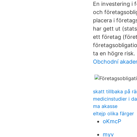
En investering i
och företagsobli
placera i företag
har gett ut (stat
ett företag (för
företagsobligati
ta en högre risk.
Obchodní akademi
skatt tillbaka på r
medicinstudier i d
ma akasse
eltejp olika färger
oKmcP
myv