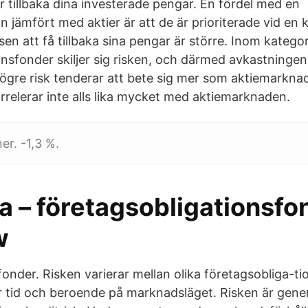
får tillbaka dina investerade pengar. En fördel med en
n jämfört med aktier är att de är prioriterade vid en 
en att få tillbaka sina pengar är större. Inom katego
onsfonder skiljer sig risken, och därmed avkastninge
ögre risk tenderar att bete sig mer som aktiemarknad
rrelerar inte alls lika mycket med aktiemarknaden.
er. -1,3 %.
a – företagsobligationsfo
w
fonder. Risken varierar mellan olika företagsobliga-t
r tid och beroende på marknadsläget. Risken är genere