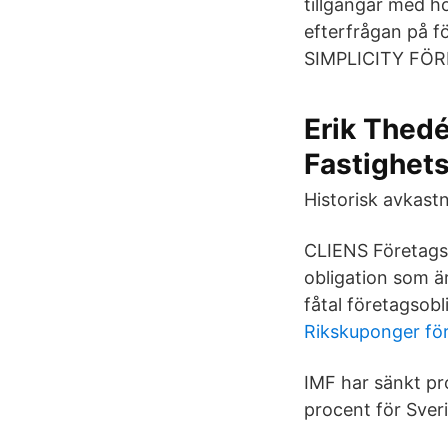
tillgångar med h
efterfrågan på f
SIMPLICITY FÖ
Erik Thedée
Fastighets
Historisk avkastn
CLIENS Företagsob
obligation som är
fåtal företagsobl
Rikskuponger f
IMF har sänkt pro
procent för Sver