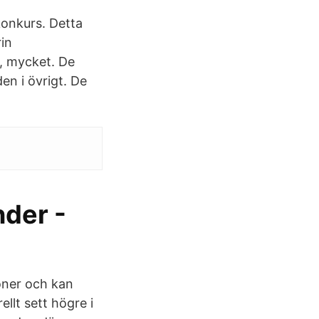
konkurs. Detta
rin
n, mycket. De
en i övrigt. De
nder -
ioner och kan
llt sett högre i