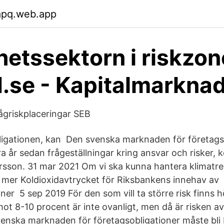
apq.web.app
hetssektorn i riskzo
d.se - Kapitalmarkna
lågriskplaceringar SEB
ligationen, kan Den svenska marknaden för företags
gra år sedan frågeställningar kring ansvar och risker, 
rsson. 31 mar 2021 Om vi ska kunna hantera klimatrel
mer Koldioxidavtrycket för Riksbankens innehav av
ner 5 sep 2019 För den som vill ta större risk finns 
ot 8-10 procent är inte ovanligt, men då är risken a
venska marknaden för företagsobligationer måste bli 