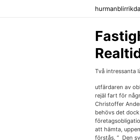
hurmanblirrikd
Fastig
Realti
Två intressanta 
utfärdaren av ob
rejäl fart för nå
Christoffer Ande
behövs det dock 
företagsobligatio
att hämta, uppem
förstås. ” Den s