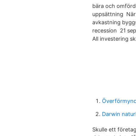
bära och omförde
uppsättning När 
avkastning byggs
recession 21 sep
All investering s
Överförmynd
Darwin naturl
Skulle ett företa