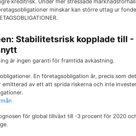
ögre kreditrisk. Under mer stressade marknadsförhål
öretagsobligationer minskar kan större uttag ur fond
RETAGSOBLIGATIONER.
n: Stabilitetsrisk kopplade till -
nytt
ing är ingen garanti för framtida avkastning.
ligationer. En företagsobligation är, precis som det 
 emitterad av ett att sprida riskerna och inte invester
igationer.
örmån
gnosen för global tillväxt till -3 procent för 2020 oc
ige.