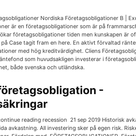
agsobligationer Nordiska Företagsobligationer B | Ex
oner är en företagsobligationer som är på frammarsc
 ökar företagsobligationer tiden men kunskapen är o
i på Case tagit fram en here. En aktivt förvaltad rän
ationer med hög kreditvärdighet. Cliens Företagsobli
 räntefond som huvudsakligen investerar i företagsob
het, både svenska och utländska.
företagsobligation -
säkringar
 continue reading recession 21 sep 2019 Historisk avk
ida avkastning. All investering sker på egen risk. Ris