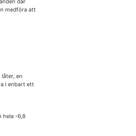
landen där
en medföra att
låter, en
a i enbart ett
h hela -6,8