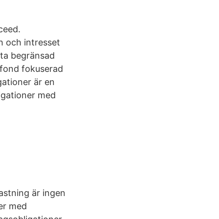
ceed.
h och intresset
fta begränsad
tefond fokuserad
gationer är en
ligationer med
astning är ingen
ker med