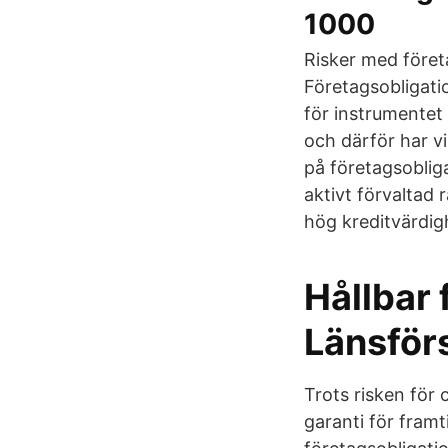
1000
Risker med föret
Företagsobligati
för instrumentet
och därför har v
på företagsoblig
aktivt förvaltad
hög kreditvärdig
Hållbar 
Länsför
Trots risken för
garanti för framt