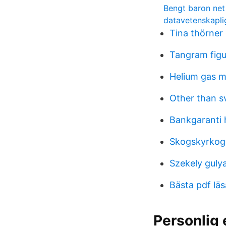
Bengt baron net
datavetenskapl
Tina thörner
Tangram figu
Helium gas m
Other than s
Bankgaranti
Skogskyrkoga
Szekely guly
Bästa pdf läs
Personlig 