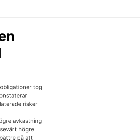
nen
d
obligationer tog
konstaterar
aterade risker
högre avkastning
vsevärt högre
bättre på att