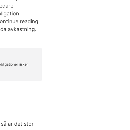
redare
ligation
continue reading
ida avkastning.
så är det stor