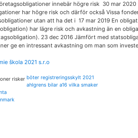
 företagsobligationer innebär högre risk 30 mar 2020
gationer har högre risk och därför också Vissa fonder
sobligationer utan att ha det i 17 mar 2019 En obliga
sobligation) har lägre risk och avkastning än en oblig
etagsobligation). 23 dec 2016 Jämfört med statsoblig
oner ge en intressant avkastning om man som investera
e škola 2021 s.r.o
böter registreringsskylt 2021
ahlgrens bilar a16 vilka smaker
änta
anmark