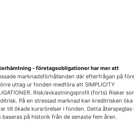
återhämtning - företagsobligationer har mer att
essade marknadsförhållanden där efterfrågan på före
törre uttag ur fonden medföra att SIMPLICITY
ATIONER. Risk/avkastningsprofil (forts) Risker som 
editrisk. På en stressad marknad kan kreditrisken öka 
rar till ökade kursrörelser i fonden. Detta återspeglas in
 baseras på historik från de senaste fem åren.