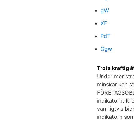
gW
XF
PdT
Ggw
Trots kraftig 
Under mer str
minskar kan s
FÖRETAGSOBLIG
indikatorn: Kr
van-ligtvis bid
indikatorn som