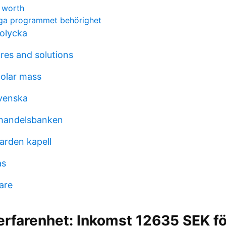
 worth
iga programmet behörighet
 olycka
res and solutions
olar mass
venska
 handelsbanken
rden kapell
as
are
erfarenhet: Inkomst 12635 SEK fö