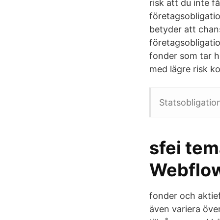
risk att du inte 
företagsobligatio
betyder att chans
företagsobligati
fonder som tar h
med lägre risk ko
Statsobligation
sfei tem
Webflo
fonder och aktie
även variera öve