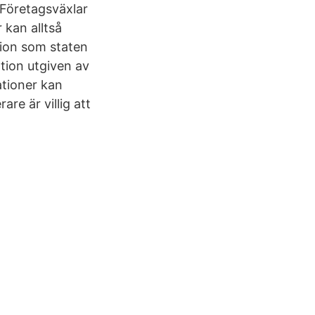
 Företagsväxlar
 kan alltså
tion som staten
ation utgiven av
ationer kan
re är villig att