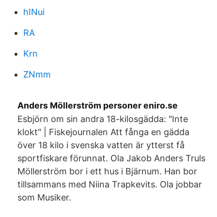
hINui
RA
Krn
ZNmm
Anders Möllerström personer eniro.se
Esbjörn om sin andra 18-kilosgädda: "Inte
klokt" | Fiskejournalen Att fånga en gädda
över 18 kilo i svenska vatten är ytterst få
sportfiskare förunnat. Ola Jakob Anders Truls
Möllerström bor i ett hus i Bjärnum. Han bor
tillsammans med Niina Trapkevits. Ola jobbar
som Musiker.