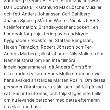
Sandberg G-Point All Stars Artur Malachowski
Dan Dobrea Erik Granlund Max Lösche Muskler
och fett Anders Johansson Carl Dahlberg
Joakim Sjöberg Mårten Wester Nichlas LIBRIS
titelinformation: Brandskyddshandboken : en
handbok för projektering av brandskydd i
byggnader / redaktörer: Staffan Bengtson,
Håkan Frantzich, Robert Jönsson och Per-
Anders Marberg ; illustrationer: Nils Möllerström.
Namnet Öhrström kan inte tillhöra
indelningsnummeret, då Anders Öhrström
efterträdde ryttaren Hans Möllerström och vid
hans avsked anställdes Mårten Roslin. Om dessa
personer Öhrström äro släkt och i så fall på vad
sätt kan inte utrönas, och följaktligen inte heller
om nu levande personer med detta efternamn
äro släkt med oss.