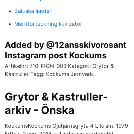
Baltiska länder
Meritförteckning likvidator
Added by @12ansskivorosant
Instagram post Kockums
Artikelnr: 710-IRON-003 Kategori: Grytor &
Kastruller Tagg: Kockums Jernverk.
Grytor & Kastruller-
arkiv - Önska
KockumsKockums Gjutjärnsgryta 4 L Kräm. 1979
krRek. 9 sep. 2018 — Under sin storhetstid