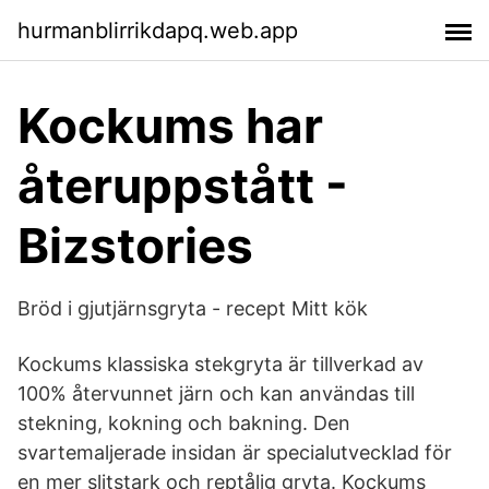
hurmanblirrikdapq.web.app
Kockums har
återuppstått -
Bizstories
Bröd i gjutjärnsgryta - recept Mitt kök
Kockums klassiska stekgryta är tillverkad av
100% återvunnet järn och kan användas till
stekning, kokning och bakning. Den
svartemaljerade insidan är specialutvecklad för
en mer slitstark och reptålig gryta. Kockums