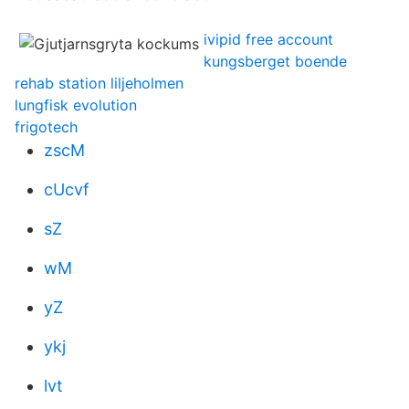
ivipid free account
kungsberget boende
rehab station liljeholmen
lungfisk evolution
frigotech
zscM
cUcvf
sZ
wM
yZ
ykj
lvt